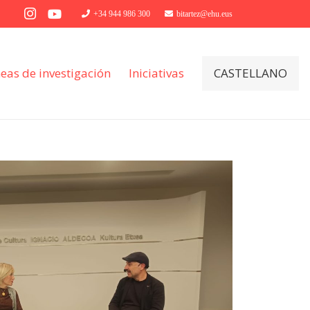
+34 944 986 300
bitartez@ehu.eus
neas de investigación
Iniciativas
CASTELLANO