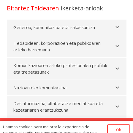
Bitartez Taldearen
ikerketa-arloak
Generoa, komunikazioa eta irakaskuntza
Hedabideen, korporazioen eta publikoaren
arteko harremana
Komunikazioaren arloko profesionalen profilak
eta trebetasunak
Nazioarteko komunikazioa
Desinformazioa, alfabetatze mediatikoa eta
kazetariaren erantzukizuna
Usamos cookies para mejorar la experiencia de
© Bitartez. 2021
Ok
usuario, si continuas navegando, aceptas dicho uso.