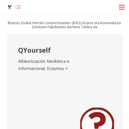
Bitartez Euskal Herriko Unibertsitateko (EHU) Gizarte eta Komunikazio
Zientzien Fakultateko Ikerketa Taldea da
QYourself
Alfabetización Mediática e
Informacional
,
Erasmus +