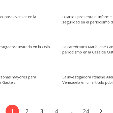
al para avanzar en la
Bitartez presenta el informe
seguridad en el periodismo 
estigadora invitada en la Oslo
La catedrática María José Ca
periodismo en la Casa de Cul
ersonas mayores para
La investigadora Itsasne Alle
a-Gasteiz
Venezuela en un artículo publ
1
2
3
4
…
24