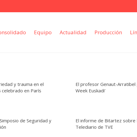
onsolidado
Equipo
Actualidad
Producción
Lí
riedad y trauma en el
El profesor Genaut-Arratibel 
 celebrado en París
Week Euskadi’
I Simposio de Seguridad y
El informe de Bitartez sobre 
ión
Telediario de TVE