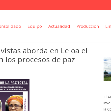
onsolidado
Equipo
Actualidad
Producción
Lí
vistas aborda en Leioa el
n los procesos de paz
El
G
inve
la C