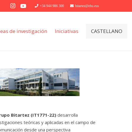
+34 944 986 300
bitartez@ehu.eus
neas de investigación
Iniciativas
CASTELLANO
rupo Bitartez (IT1771-22)
desarrolla
stigaciones teóricas y aplicadas en el campo de
omunicación desde una perspectiva