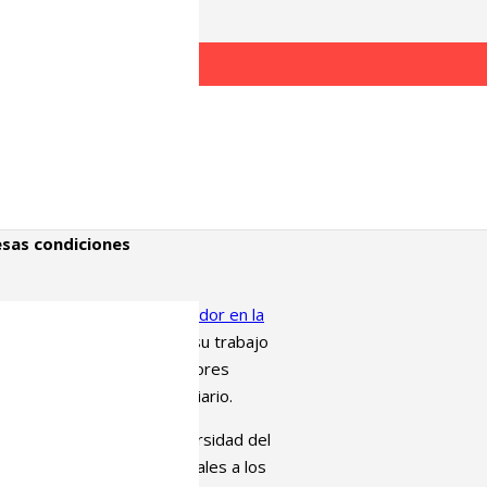
condiciones
os colaboradores
n exclusiva, o casi en exclusiva,
un contrato laboral
sas condiciones
 el periodismo: el colaborador en la
ales en las que desarrollan su trabajo
cen el oficio como trabajadores
escriben prácticamente a diario.
ación Bitartez de la Universidad del
laboradores son profesionales a los