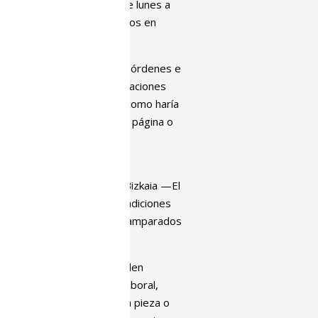
anera habitual, algunos de lunes a
s en los periódicos editados en
onales está supeditado a las órdenes e
 a diario para recibir indicaciones
e cobrarán por su trabajo, como haría
l periódico, por línea, por página o
oral y profesional de estos
principales periódicos de Bizkaia —El
e que trabajan en unas condiciones
atados, que se encuentran amparados
 casas en jornadas que pueden
e. Lo hacen sin contrato laboral,
ina la forma de pago —a la pieza o