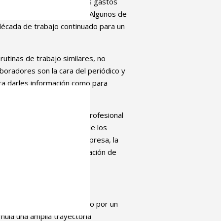
s, y deben asumir todos los gastos
omos a la Seguridad Social. Algunos de
década de trabajo continuado para un
rutinas de trabajo similares, no
aboradores son la cara del periódico y
ara darles información como para
ara establecer el perfil profesional
 de vista sobre el trabajo de los
ntes de los comités de empresa, la
o de Periodistas y la federación de
Vasco (UPV/EHU), conformado por un
mula una amplia trayectoria