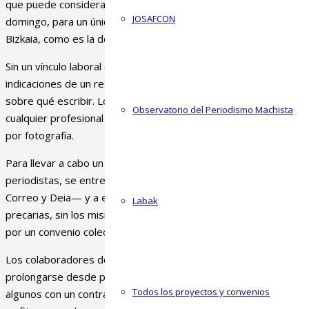
que puede considerarse falsos autónomos, ya que trabajan de m
JOSAFCON
domingo, para un único medio en secciones que son estructurale
Bizkaia, como es la dedicada a la información local.
Sin un vínculo laboral con el medio, el trabajo de estos profesi
indicaciones de un responsable del periódico con el que contactan
sobre qué escribir. Los colaboradores no deciden las tarifas qu
Observatorio del Periodismo Machista
cualquier profesional autónomo, y deben aceptar las que ofrece e
por fotografía.
Para llevar a cabo un estudio de las rutinas y de la situación lab
periodistas, se entrevistó a colaboradores en activo en los dos 
Correo y Deia— y a excolaboradores. De su relato se desprend
Labak
precarias, sin los mismos derechos que sus compañeros contr
por un convenio colectivo.
Los colaboradores de la prensa de Bizkaia trabajan desde sus
prolongarse desde primera hora de la mañana a última de la tard
Todos los proyectos y convenios
algunos con un contrato mercantil o de colaboración que determ