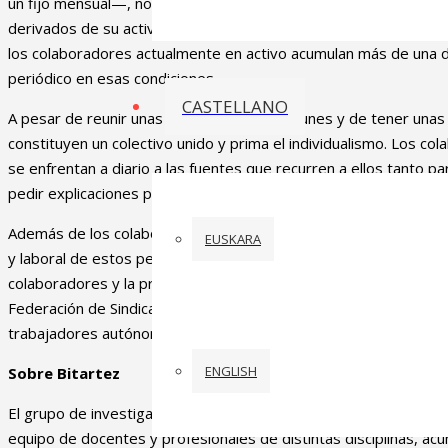
un fijo mensual—, no tienen vacaciones pagadas ni pagas extra
derivados de su actividad, incluido el pago de la cuota de autón
los colaboradores actualmente en activo acumulan más de una 
periódico en esas condiciones.
CASTELLANO
A pesar de reunir unas características comunes y de tener unas 
constituyen un colectivo unido y prima el individualismo. Los col
se enfrentan a diario a las fuentes que recurren a ellos tanto p
pedir explicaciones por lo publicado en su medio.
Además de los colaboradores y excolaboradores entrevistados p
EUSKARA
y laboral de estos periodistas, la tesis doctoral recoge el punto
colaboradores y la precariedad en el periodismo de representa
Federación de Sindicatos de Periodistas (FeSP), el Colegio Vasc
trabajadores autónomos ATA.
ENGLISH
Sobre Bitartez
El grupo de investigación Bitartez de la Universidad del País 
equipo de docentes y profesionales de distintas disciplinas, acu