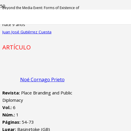
Beyond the Media Event: Forms of Existence of
the Diplomatic Incident
hace 9 años
Juan José Gutiérrez Cuesta
ARTÍCULO
Noé Cornago Prieto
Revista:
Place Branding and Public
Diplomacy
Vol.:
6
Núm.:
1
Páginas:
54-73
Lugar:
Basingtoke (GB)