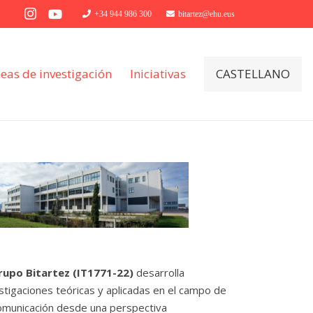
+34 944 986 300
bitartez@ehu.eus
neas de investigación
Iniciativas
CASTELLANO
rupo Bitartez (IT1771-22)
desarrolla
stigaciones teóricas y aplicadas en el campo de
omunicación desde una perspectiva