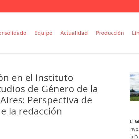
onsolidado
Equipo
Actualidad
Producción
Lí
n en el Instituto
studios de Género de la
Aires: Perspectiva de
e la redacción
El
G
inve
la C