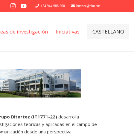
+34 944 986 300
bitartez@ehu.eus
neas de investigación
Iniciativas
CASTELLANO
rupo Bitartez (IT1771-22)
desarrolla
stigaciones teóricas y aplicadas en el campo de
omunicación desde una perspectiva