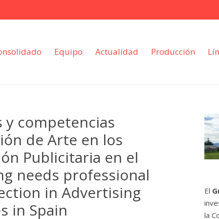
onsolidado
Equipo
Actualidad
Producción
Lí
s y competencias
ión de Arte en los
n Publicitaria en el
ng needs professional
ction in Advertising
El
G
inve
s in Spain
la C