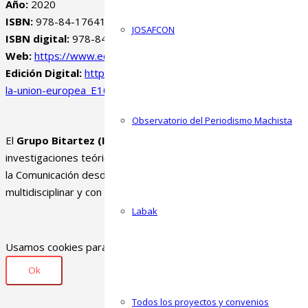
Año:
2020
ISBN:
978-84-17641-76-4
JOSAFCON
ISBN digital:
978-84-17641-77-1
Web:
https://www.editorialufv.es/
Edición Digital:
https://www.unebook.es/es/ebook/la-integraci
la-union-europea_E1000011887
Observatorio del Periodismo Machista
El
Grupo Bitartez (IT1771-22)
desarrolla
investigaciones teóricas y aplicadas en el campo de
la Comunicación desde una perspectiva
multidisciplinar y con orientación a la transferencia.
Labak
Usamos cookies para mejorar la experiencia de usuario, si cont
Ok
Todos los proyectos y convenios