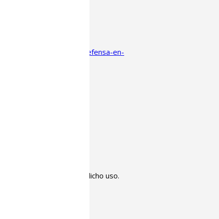
on-de-la-seguridad-y-la-defensa-en-
© Bitartez. 2021
inuas navegando, aceptas dicho uso.