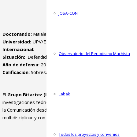
JOSAFCON
Leire Iturregui Mardaras
,
Leire 
Doctorando:
Maialen Goirizelaia Altuna
Universidad:
UPV/EHU (
Facultad
de
Ciencias
Sociales
y
de
la
Co
Internacional:
Observatorio del Periodismo Machista
Situación:
Defendida
Año de defensa:
2019
Calificación:
Sobresaliente
Labak
El
Grupo Bitartez (IT1771-22)
desarrolla
investigaciones teóricas y aplicadas en el campo de
la Comunicación desde una perspectiva
multidisciplinar y con orientación a la transferencia.
Todos los proyectos y convenios