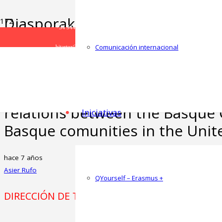
Diasporak Nazioarteko Harrem
+34 944 986 300
komunikazioa eta harreman tr
Comunicación internacional
bitartez@ehu.eus
Euskal Herriaren eta Estatu Ba
Euskaldunen artean/Diasporas 
Relations: communication and 
relations between the Basque 
Iniciativas
Basque comunities in the Unit
hace 7 años
Asier Rufo
QYourself – Erasmus +
DIRECCIÓN DE TESIS