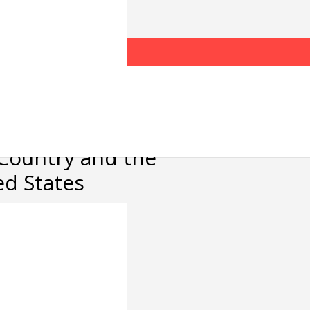
anetan:
ansnazionalak
tuetan diren
and International
transnational
Country and the
ed States