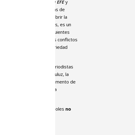
del periodista de la
Agencia EFE
y
 Bauluz
, quien ante decenas de
gio” que es “poder ir a cubrir la
erdad que, como periodistas, es un
 la historia durante las siguientes
o directo de muchos de los conflictos
do constatar cómo la precariedad
smo.
s condiciones entre los periodistas
xionado, junto al propio Bauluz, la
Oficina de Prensa del Departamento de
nte una conversación que ha
PV/EHU
Leire Moure
.
edios de comunicación españoles
no
 que realizan este tipo de
e Bauluz, conocedor de la
s, ha señalado que
“a más