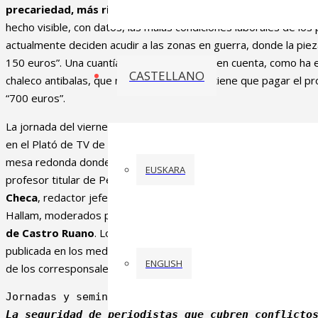
precariedad, más riesgo y vulnerabilidad”
para los periodist
hecho visible, con datos, las malas condiciones laborales de los
actualmente deciden acudir a las zonas en guerra, donde la piez
150 euros”. Una cuantía escasa, si se tiene en cuenta, como ha 
CASTELLANO
chaleco antibalas, que muchas veces se lo tiene que pagar el p
“700 euros”.
La jornada del viernes 21 de abril, titulada ‘La Información inter
en el Plató de TV de la UPV/EHU. Decenas de estudiantes han t
mesa redonda donde han intervenido
César Coca
, adjunto a la
EUSKARA
profesor titular de Periodismo en la Universidad del País Vasc
Checa
, redactor jefe de la
Agencia EFE
, y
Joan Ramón Rodríg
Hallam, moderados por el profesor titular de Relaciones Inter
de Castro Ruano
. Los ponentes han debatido acerca de la evolu
publicada en los medios españoles durante las últimas décadas,
ENGLISH
de los corresponsales.
La seguridad de periodistas que cubren conflicto