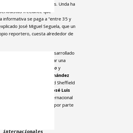
as que cubren los conflictos. Unda ha
 periodistas freelance que
a informativa se paga a “entre 35 y
explicado José Miguel Seguela, que un
ropio reportero, cuesta alrededor de
nacional a debate’, se ha desarrollado
enido ocasión de presenciar una
 dirección del diario
El Correo
y
o (UPV/EHU),
José Luis Fernández
uez Amat
, de la Universidad Sheffield
nacionales de la UPV/EHU
José Luis
ción de la información internacional
 así como de su cobertura por parte
s internacionales