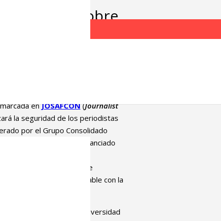
as JOSAFCON sobre
s que cubren
s y de la Comunicación de la UPV/EHU
enmarcada en
JOSAFCON
(
Journalist
zará la seguridad de los periodistas
iderado por el Grupo Consolidado
 (PID2021-122680NB-I00 financiado
enmarca en la
tradición
omprensivos de la lógica de
una información veraz y fiable con la
.
a por la profesora de la Universidad