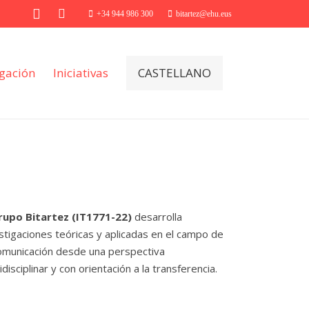
+34 944 986 300
bitartez@ehu.eus
igación
Iniciativas
CASTELLANO
rupo Bitartez (IT1771-22)
desarrolla
stigaciones teóricas y aplicadas en el campo de
omunicación desde una perspectiva
idisciplinar y con orientación a la transferencia.