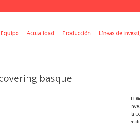
Equipo
Actualidad
Producción
Líneas de invest
 covering basque
El
G
inve
la C
mult