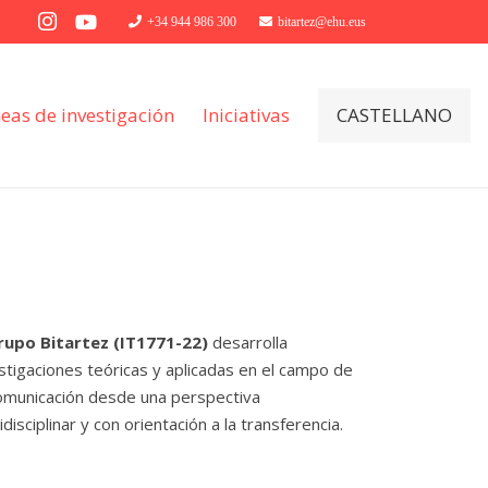
+34 944 986 300
bitartez@ehu.eus
neas de investigación
Iniciativas
CASTELLANO
rupo Bitartez (IT1771-22)
desarrolla
stigaciones teóricas y aplicadas en el campo de
omunicación desde una perspectiva
idisciplinar y con orientación a la transferencia.