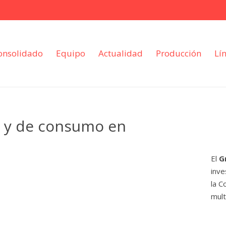
onsolidado
Equipo
Actualidad
Producción
Lí
s y de consumo en
El
G
inve
la C
mult