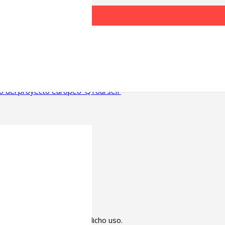
os de la radicalización digital en una mesa redonda celebrada con 
co del proyecto europeo ‘QYourself’
© Bitartez. 2021
inuas navegando, aceptas dicho uso.