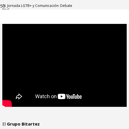
? I. Jornada LGTB+ y Comunicación: Debate
final
El
Grupo Bitartez