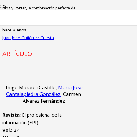
Blog y Twitter, la combinación perfecta del
comunicador digital: los casos de Escolar. net,
El comidista y Mi mesa cojea
hace 8 años
Juan José Gutiérrez Cuesta
ARTÍCULO
Íñigo Marauri Castillo,
María José
Cantalapiedra González
, Carmen
Álvarez Fernández
Revista:
El profesional de la
información (EPI)
Vol.:
27