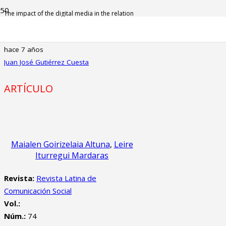
The impact of the digital media in the relation
between the Basque Diaspora and the Basque
Country
hace 7 años
Juan José Gutiérrez Cuesta
ARTÍCULO
Maialen Goirizelaia Altuna
,
Leire
Iturregui Mardaras
Revista:
Revista Latina de
Comunicación Social
Vol.:
Núm.:
74