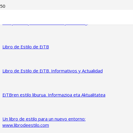
The impact of the digital media in the relation between the
Basque Diaspora and the Basque Country
Libro de Estilo de EiTB
Libro de Estilo de EiTB. Informativos y Actualidad
EiTBren estilo liburua. Informazioa eta Aktualitatea
Un libro de estilo para un nuevo entorno:
www.librodeestilo.com