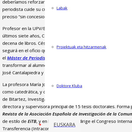
deberíamos reforzar porque tienen que ver con la esencia del ofi
Labak
periodista cuide su credibilidad, proteja a las fuentes “pero no se
preciso “sin concesiones a la pedantería”, y valore “mucho más 
Profesor en la UPV/EHU desde 1980, investigador de Bitartez y
últimos siete años, Coca ha sido maestro de varias generacione
decena de libros. César Coca deja la docencia universitaria tras
Proiektuak eta hitzarmenak
seguirá en el oficio que ejerce desde hace más de cuatro década
el
Máster de Periodismo Multimedia El
Correo-UPV/EHU
, cuyo o
transformar al alumno en un profesional del Periodismo y la Com
José Cantalapiedra
y la periodista de
El Correo
María José Tomé
La profesora María José Cantalapiedra e
s doctora en Ciencias d
Doktore Kluba
como
catedrática, y cuenta con tres sexenios de investigación y
de Bitartez,
Investigadora Principal en doce proyectos
de inves
directora y supervisora principal de 15 tesis doctorales. F
orma p
Revista de la Asociación Española de Investigación de la Comun
de estilo de
EiTB
, y en la actualidad
codirige el Congreso Interna
EUSKARA
Transferencia (Intracom).