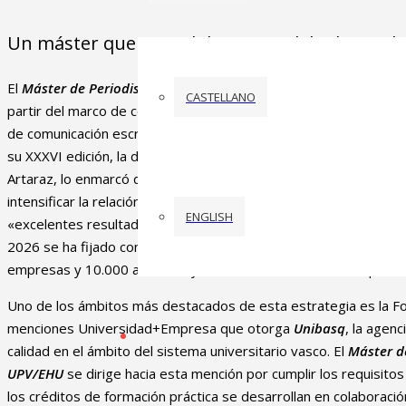
Un máster que consolida “un modelo de excele
El
Máster de Periodismo Multimedia El
Correo-UPV/EHU
se puso
CASTELLANO
partir del marco de colaboración suscrito entre la Universidad 
de comunicación escrito con mayor difusión e influencia en Eusk
su XXXVI edición, la directora de Política y Coordinación Univers
Artaraz, lo enmarcó dentro de un objetivo que el Departament
intensificar la relación entre la universidad y la empresa. Tras
ENGLISH
«excelentes resultados», según explicó Artaraz, la Estrategia
2026 se ha fijado como reto alcanzar las 80 titulaciones duales,
empresas y 10.000 alumnos, y crear dos nuevas aulas Empresa
Uno de los ámbitos más destacados de esta estrategia es la For
menciones Universidad+Empresa que otorga
Unibasq
, la agenc
calidad en el ámbito del sistema universitario vasco. El
Máster d
UPV/EHU
se dirige hacia esta mención por cumplir los requisitos
los créditos de formación práctica se desarrollan en colaboraci