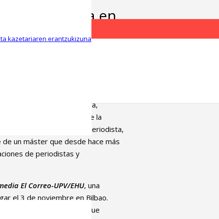
a a César Coca en
iodismo
eta kazetariaren erantzukizuna
a José Cantalapiedra, ha sido
rreo-UPV/EHU
. Cantalapiedra,
tad de Ciencias Sociales y de la
 el relevo de César Coca, periodista,
nte de un máster que desde hace más
ciones de periodistas y
media El
Correo-UPV/EHU
, una
ugar el 3 de noviembre en Bilbao.
unos valores tradicionales que