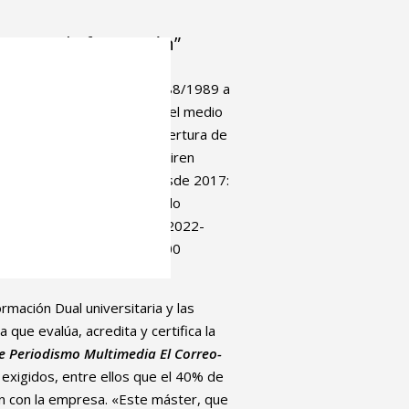
ncia en la formación”
 en marcha en el curso 1988/1989 a
del País Vasco (UPV/EHU) y el medio
adi,
El Correo
. Durante la apertura de
itaria del Gobierno vasco, Miren
o de Educación persigue desde 2017:
 una primera etapa que ha dado
 Vasca Universidad Empresa 2022-
 en las que participarán 1.000
+Universidad.
mación Dual universitaria y las
ia que evalúa, acredita y certifica la
e Periodismo Multimedia El
Correo-
 exigidos, entre ellos que el 40% de
ón con la empresa. «Este máster, que