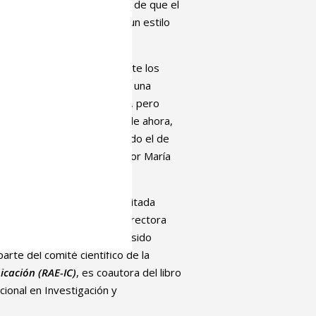
cio”. Explicó la importancia de que el
 entregue a ellas”, cultive un estilo
nuestra independencia”.
 director del máster durante los
s de periodistas y autor de una
 su jubilación en la UPV/EHU, pero
s: el Periodismo. A partir de ahora,
bjetivo ha sido y sigue siendo el de
unicación, estará dirigido por María
.
e la Información, está acreditada
 uno de transferencia. Es directora
tigación competitivos, y ha sido
arte del comité científico de la
icación (RAE-IC)
, es coautora del libro
cional en Investigación y