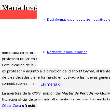
María José Cantalapiedra relev
+34 944 986 300
la dirección del Máster de Per
Desinformazioa, alfabetatze mediatikoa 
bitartez@ehu.eus
Multimedia El Correo-UPV/EHU
La Investigadora Principal del
Grupo Consolidado Bitartez
, Marí
Nazioarteko komunikazioa
nombrada directora del
Máster de Periodismo Multimedia El
Co
p
rofesora titular en el Departamento de Periodismo
de la Facul
Comunicación de la Universidad del País Vasco (UPV/EHU),
toma
ex profesor y adjunto a la dirección del diario
El Correo
, al fre
de tres décadas viene formando en Euskadi a las nuevas genera
comunicadores.
Ekimenak
La apertura de la XXXVI edición del
Máster de Periodismo Multi
titulación oficial de posgrado altamente profesional, ha tenido l
César Coca
ofreció una lección inaugural
para reivindicar “alg