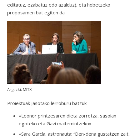
editatuz, ezabatuz edo azalduz), eta hobetzeko
proposamen bat egiten da.
Argazki: MITXI
Proiektuak jasotako lerroburu batzuk:
«Leonor printzesaren dieta zorrotza, sasoian
egoteko eta Gavi maitemintzeko»
«Sara García, astronauta: “Den-dena gustatzen zait,