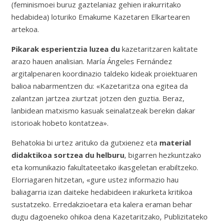
(feminismoei buruz gaztelaniaz gehien irakurritako
hedabidea) loturiko Emakume Kazetaren Elkartearen
artekoa.
Pikarak esperientzia luzea du
kazetaritzaren kalitate
arazo hauen analisian. María Ángeles Fernández
argitalpenaren koordinazio taldeko kideak proiektuaren
balioa nabarmentzen du: «Kazetaritza ona egitea da
zalantzan jartzea ziurtzat jotzen den guztia. Beraz,
lanbidean matxismo kasuak seinalatzeak berekin dakar
istorioak hobeto kontatzea».
Behatokia bi urtez arituko da gutxienez eta
material
didaktikoa sortzea du helburu
, bigarren hezkuntzako
eta komunikazio fakultateetako ikasgeletan erabiltzeko.
Elorriagaren hitzetan, «gure ustez informazio hau
baliagarria izan daiteke hedabideen irakurketa kritikoa
sustatzeko. Erredakzioetara eta kalera eraman behar
dugu dagoeneko ohikoa dena Kazetaritzako, Publizitateko