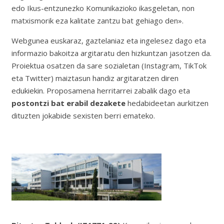
edo Ikus-entzunezko Komunikazioko ikasgeletan, non
matxismorik eza kalitate zantzu bat gehiago den».
Webgunea euskaraz, gaztelaniaz eta ingelesez dago eta
informazio bakoitza argitaratu den hizkuntzan jasotzen da.
Proiektua osatzen da sare sozialetan (Instagram, TikTok
eta Twitter) maiztasun handiz argitaratzen diren
edukiekin. Proposamena herritarrei zabalik dago eta
postontzi bat erabil dezakete
hedabideetan aurkitzen
dituzten jokabide sexisten berri emateko.