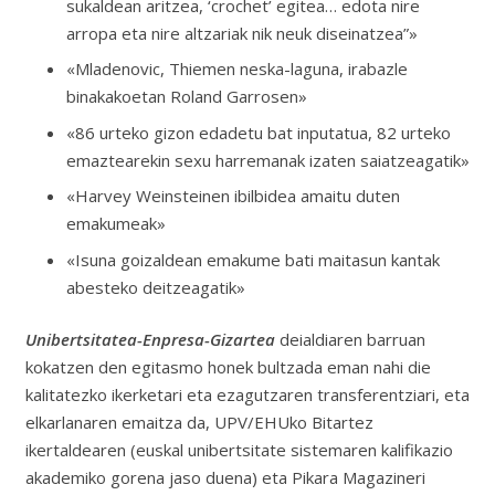
sukaldean aritzea, ‘crochet’ egitea… edota nire
arropa eta nire altzariak nik neuk diseinatzea”»
«Mladenovic, Thiemen neska-laguna, irabazle
binakakoetan Roland Garrosen»
«86 urteko gizon edadetu bat inputatua, 82 urteko
emaztearekin sexu harremanak izaten saiatzeagatik»
«Harvey Weinsteinen ibilbidea amaitu duten
emakumeak»
«Isuna goizaldean emakume bati maitasun kantak
abesteko deitzeagatik»
Unibertsitatea-Enpresa-Gizartea
deialdiaren barruan
kokatzen den egitasmo honek bultzada eman nahi die
kalitatezko ikerketari eta ezagutzaren transferentziari, eta
elkarlanaren emaitza da, UPV/EHUko Bitartez
ikertaldearen (euskal unibertsitate sistemaren kalifikazio
akademiko gorena jaso duena) eta Pikara Magazineri