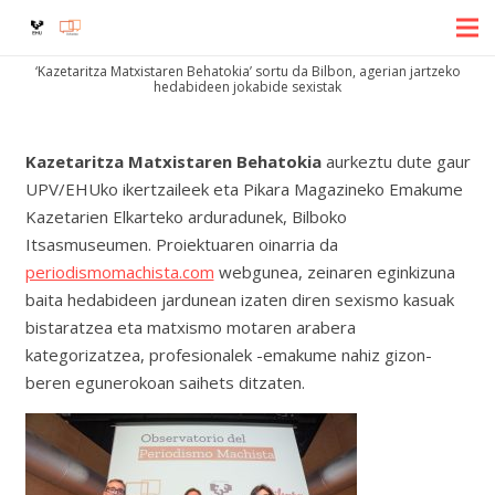
‘Kazetaritza Matxistaren Behatokia’ sortu da Bilbon, agerian jartzeko
hedabideen jokabide sexistak
Kazetaritza Matxistaren Behatokia
aurkeztu dute gaur
UPV/EHUko ikertzaileek eta Pikara Magazineko Emakume
Kazetarien Elkarteko arduradunek, Bilboko
Itsasmuseumen. Proiektuaren oinarria da
periodismomachista.com
webgunea, zeinaren eginkizuna
baita hedabideen jardunean izaten diren sexismo kasuak
bistaratzea eta matxismo motaren arabera
kategorizatzea, profesionalek -emakume nahiz gizon-
beren egunerokoan saihets ditzaten.