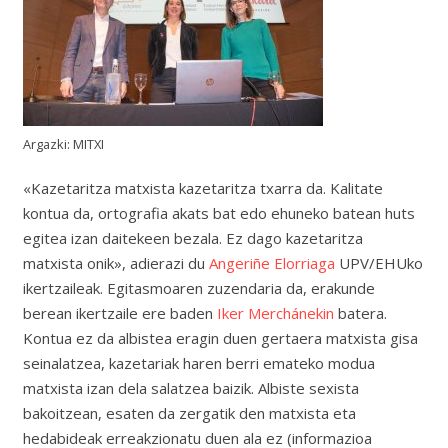
Argazki: MITXI
«Kazetaritza matxista kazetaritza txarra da. Kalitate
kontua da, ortografia akats bat edo ehuneko batean huts
egitea izan daitekeen bezala. Ez dago kazetaritza
matxista onik», adierazi du
Angeriñe Elorriaga
UPV/EHUko
ikertzaileak. Egitasmoaren zuzendaria da, erakunde
berean ikertzaile ere baden
Iker Merchánekin
batera.
Kontua ez da albistea eragin duen gertaera matxista gisa
seinalatzea, kazetariak haren berri emateko modua
matxista izan dela salatzea baizik. Albiste sexista
bakoitzean, esaten da zergatik den matxista eta
hedabideak erreakzionatu duen ala ez (informazioa