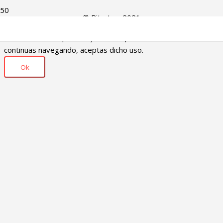
© Bitartez. 2021
Usamos cookies para mejorar la experiencia de usuario, si
continuas navegando, aceptas dicho uso.
Ok